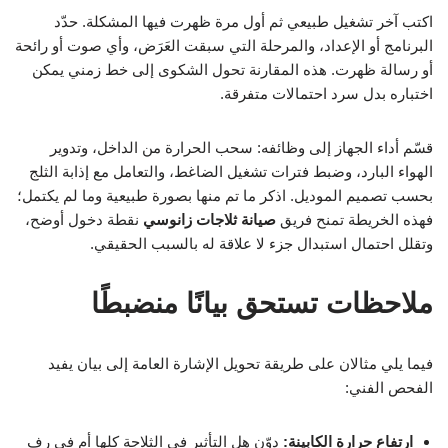
اكتب آخر تشغيل طبيعي ثم أول مرة ظهرت فيها المشكلة. حدّد
البرنامج أو الإعداد، والمرحلة التي سبقت العَرَض، وأي صوت أو رائحة
أو رسالة ظهرت. هذه المقارنة تحول الشكوى إلى خط زمني يمكن
اختباره بدل سرد احتمالات متفرقة.
قسّم أداء الجهاز إلى وظائفه: سحب الحرارة من الداخل، وتدوير
الهواء البارد، وضبط فترات تشغيل الضاغط، والتعامل مع إذابة الثلج
بحسب تصميم الموديل. اذكر ما تم منها بصورة طبيعية وما لم يكتمل؛
فهذه الخريطة تمنح فريق
صيانة ثلاجات زانوسي
نقطة دخول أوضح،
وتقلل احتمال استبدال جزء لا علاقة له بالسبب الحقيقي.
ملاحظات تستحق بيانًا منضبطًا
فيما يلي مثالان على طريقة تحويل الإشارة العامة إلى بيان يفيد
الفحص الفني:
ارتفاع حرارة الكابينة:
دوّن هل التأثير في الثلاجة كلها أم في رف