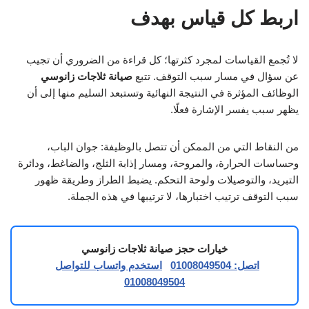
اربط كل قياس بهدف
لا تُجمع القياسات لمجرد كثرتها؛ كل قراءة من الضروري أن تجيب
عن سؤال في مسار سبب التوقف. تتبع
صيانة ثلاجات زانوسي
الوظائف المؤثرة في النتيجة النهائية وتستبعد السليم منها إلى أن
يظهر سبب يفسر الإشارة فعلًا.
من النقاط التي من الممكن أن تتصل بالوظيفة: جوان الباب،
وحساسات الحرارة، والمروحة، ومسار إذابة الثلج، والضاغط، ودائرة
التبريد، والتوصيلات ولوحة التحكم. يضبط الطراز وطريقة ظهور
سبب التوقف ترتيب اختبارها، لا ترتيبها في هذه الجملة.
خيارات حجز صيانة ثلاجات زانوسي
اتصل: 01008049504
استخدم واتساب للتواصل
01008049504