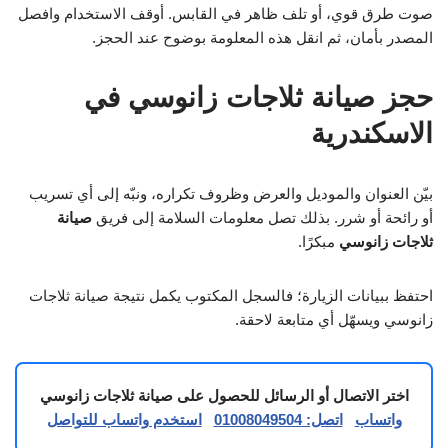
صوت طرق قوي، أو تلف ظاهر في القابس. أوقف الاستخدام وافصل
المصدر بأمان، ثم انقل هذه المعلومة بوضوح عند الحجز.
حجز صيانة ثلاجات زانوسي في
الاسكندرية
بيّن العنوان والموديل والعرض وظروف تكراره، ونبّه إلى أي تسريب
أو رائحة أو شرر. بذلك تصل معلومات السلامة إلى فريق
صيانة
ثلاجات زانوسي
مبكرًا.
احتفظ ببيانات الزيارة؛ فالسجل المكتوب يكمل نتيجة صيانة ثلاجات
زانوسي ويسهّل أي متابعة لاحقة.
اختر الاتصال أو الرسائل للحصول على صيانة ثلاجات زانوسي
واتساب
اتصل: 01008049504
استخدم واتساب للتواصل