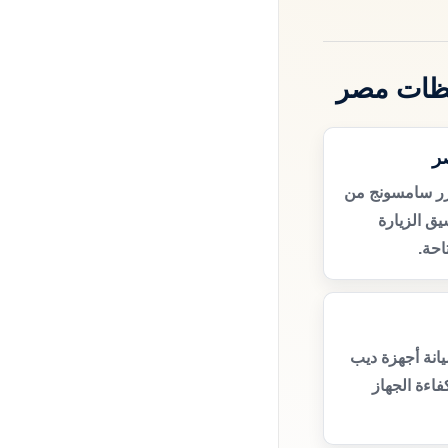
فظات مصر
ر
زر سامسونج من
ق الزيارة
حة.
انة أجهزة ديب
اءة الجهاز