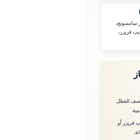
ر سامسونج،
يب فريزر،
ز
ووصف العطل
مية.
ب فريزر أو
ة.