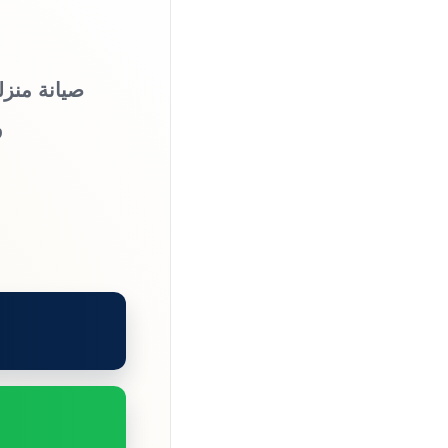
صيانة منزل
و