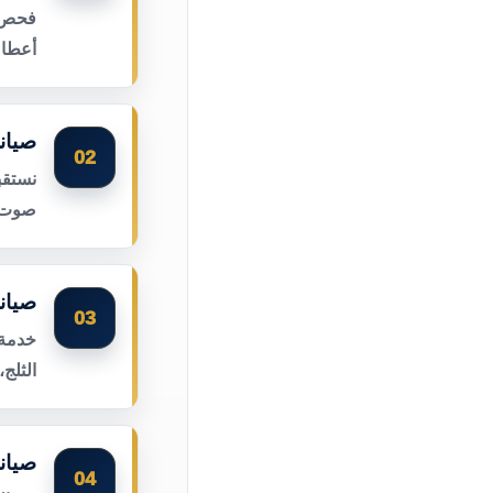
فحص أ
أعطال
صيان
02
نستقب
صوت ا
صيان
03
خدمة 
الثلج
صيان
04