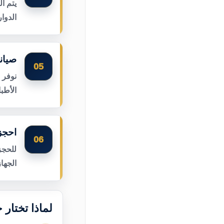
يتم ا
الدوا
صيان
05
نوفر 
الأطب
احجز
06
للحجز
الجها
لماذا تختار