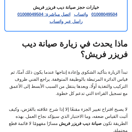
خيارات حجز صيانة ديب فريزر فريش
01008049504
واتساب
اتصل مباشرة: 01008049504
راسل عبر واتساب
ماذا يحدث في زيارة صيانة ديب
فريزر فريش؟
تبدأ الزيارة بتأكيد الشكوى وإعادة إنتاجها عندما يكون ذلك آمنًا، ثم
قياس الدائرة المرتبطة بالوظيفة المتوقفة. يراجع الفني ظروف
التركيب والتغذية أولًا، وبعدها ينتقل من السبب الأبسط إلى الأعمق
مع تسجيل القراءة التي تدعم كل خطوة.
لا يصبح اقتراح تغيير الجزء مقنعًا إلا إذا شرح علاقته بالعَرَض، وكيف
أثبت القياس ضعفه، وما الاختبار الذي سيؤكد نجاح العمل. بهذه
الطريقة تكون
صيانة ديب فريزر فريش
مسارًا مفهومًا لا قائمة قطع
محتملة.