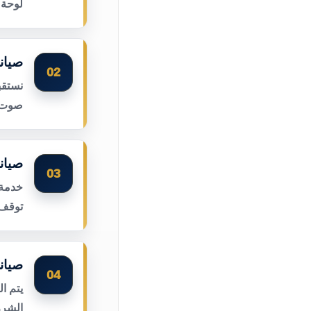
لوحة 
صيان
02
نستقب
صوت ا
صيان
03
خدمة 
توقف 
صيان
04
يتم ا
الشرر