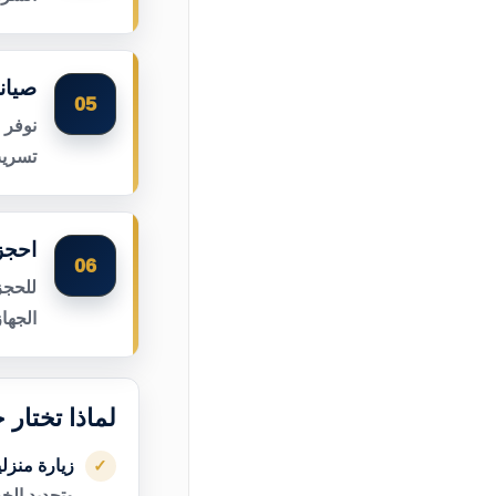
صيان
05
نوفر 
تسريب
احجز
06
للحجز
الجها
لماذا تختار
زيارة منزل
✓
وتحديد الخ