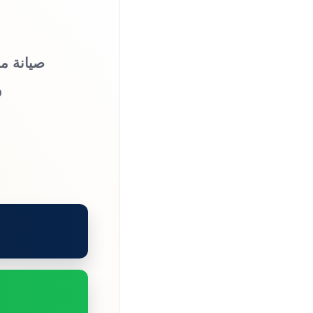
صيانة من
و