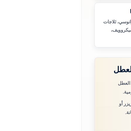
انوسي، ثلاجات
ميكروويف،
لعطل
 العطل
مية.
زر أو
ة.