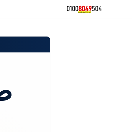
تخطى
إلى
المحتوى
ص