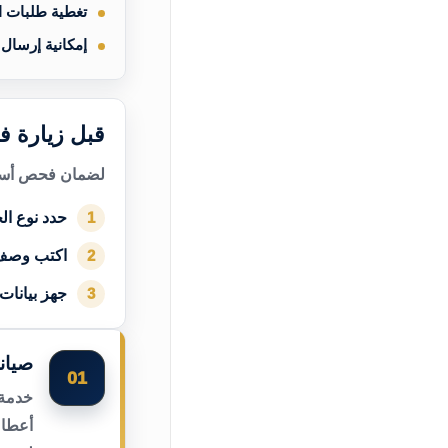
تغطية طلبات 
إمكانية إرسال
قبل زيارة ف
لضمان فحص أسرع
حدد نوع الج
1
اكتب وصف
2
جهز بيانات
3
صيان
01
خدمة 
أعطال