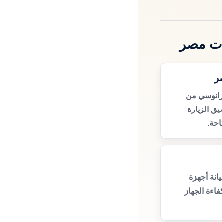
ات مصر
ر
زانوسي من
ق الزيارة
حة.
انة أجهزة
اءة الجهاز