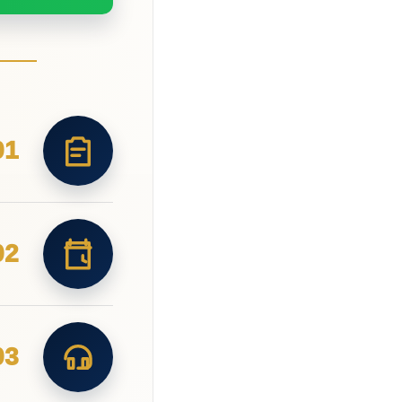
01
02
03