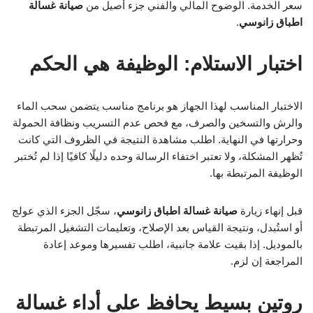
سعر الخدمة. الوضوح المالي والفني جزء أصيل من
صيانة غسالة
اطباق زانوسي
.
اختبار الاستلام: الوظيفة هي الحكم
الاختبار المناسب لهذا الجهاز هو برنامج مناسب يتضمن سحب الماء
والرش والتسخين والصرف، مع فحص عدم التسريب ونظافة الحمولة
وحرارتها في النهاية. اطلب مشاهدة النتيجة في الظروف التي كانت
تُظهر المشكلة، ولا تعتبر اختفاء الرسالة وحده دليلًا كافيًا إذا لم تُختبر
الوظيفة المرتبطة بها.
قبل إنهاء زيارة
صيانة غسالة اطباق زانوسي
، سجّل الجزء الذي عولج
أو استُبدل، ونتيجة القياس بعد الإصلاح، وتعليمات التشغيل المرتبطة
بالموديل. إذا بقيت علامة جانبية، اطلب تفسيرها وموعد إعادة
المراجعة إن لزم.
روتين بسيط يحافظ على أداء غسالة