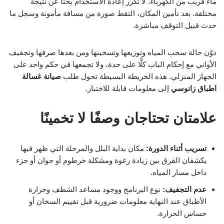
ماء قريب من الكهرباء. لا تكرر إعادة الاستخدام بحثًا عن نتيجة
مختلفة. بعد تأمين المكان، التقط صورة من مسافة مأمونة وسجل ما
حدث قبيل التوقف مباشرة.
دوّن حالة سحب المياه وتوزيعها وتسخينها ومن بعدها صرفها وتجفيف
الأواني مع إحكام الباب كلًّا على حدة، ولا تجمعها في حكم واحد على
الجهاز المنزلي. هذه الخريطة البسيطة تحول طلب
صيانة غسالة
اطباق زانوسي
إلى معلومات قابلة للاختبار.
علامتان تحتاجان وصفًا لا تخمينًا
تسريب أثناء الدورة:
مكان بداية البلل والمرحلة التي ظهر فيها
يكشفان الفرق بين زيادة رغوة ومشكلة خرطوم أو جوان أو جزء
داخل مسار المياه.
عدم التجفيف:
نوع البرنامج ووجود مساعد الشطف وحرارة
الأطباق عند النهاية معلومات ضرورية قبل تقييم السخان أو
حساس الحرارة.