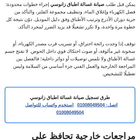
يمكن قبل طلب
صيانة غسالة اطباق زانوسي
إجراء خطوات محدودة:
فصل الكهرباء وإغلاق الماء، وتنظيف مجموعة الفلتر، والتأكد من
حرية دوران الأذرع وترتيب الأطباق وفق دليل الموديل. دوّن نتيجة كل
خطوة مرة واحدة، ولا تكرر تشغيلًا قد يزيد الضرر لمجرد التأكد.
توقف إذا وجدت رائحة احتراق، أو تسريب قرب مصدر الكهرباء، أو
سخونة غير مألوفة، أو صوت احتكاك قوي داخل الحوض. لا تفتح جسم
غسالة الأطباق ولا تلمس توصيلات أو دوائر داخلية؛ فالفصل بين
المراجعة الخارجية والعمل الفني جزء أساسي من السلامة وليس
تعطيلًا للتشخيص.
طرق تسجيل صيانة غسالة اطباق زانوسي
اتصل: 01008049504
استخدم واتساب للتواصل
01008049504
مراجعات خارجية تحافظ على