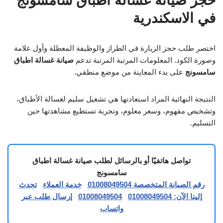
حجز صيانة غسالة اطباق سامسونج
في الاسكندرية
اختصر طلب حجز الزيارة في الطراز والوظيفة المعطلة وأول علامة
وصورة الكود. المعلومات المرتبة المرتبة تدعم
صيانة غسالة اطباق
سامسونج
على بدء المعاينة من موضع منطقي.
النتيجة النهائية المراد استعادتها هي تشغيل سليم لغسالة الأطباق،
وتشخيص مفهوم، وسعر معلوم، وتجربة تستطيع مشاهدتها حين
التسليم.
تواصل هاتفيًا أو بالرسائل لطلب صيانة غسالة اطباق
سامسونج
رقم الصيانة المتخصصة 01008049504
خدمة العملاء
تحدث
إلينا الآن: 01008049504
01008049504
إرسال طلب عبر
واتساب