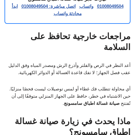
01008049504
واتساب
اتصل مباشرة: 01008049504
ابدأ
محادثة واتساب
مراجعات خارجية تحافظ على
السلامة
أعد النظر في الرص والفلتر وأذرع الرش ومصدر المياه وفق الدليل
عقب فصل الجهاز؛ لا تفك قاعدة الغسالة أو الدوائر الكهربائية.
أي محاولة تتطلب فك غطاء أو لمس توصيلات ليست فحصًا منزليًا.
حين الاشتباه في خطر، حافظ على الجهاز المنزلي متوقفًا إلى أن
تُفتتح
صيانة غسالة اطباق سامسونج
.
ماذا يحدث في زيارة صيانة غسالة
اطباق سامسونج؟