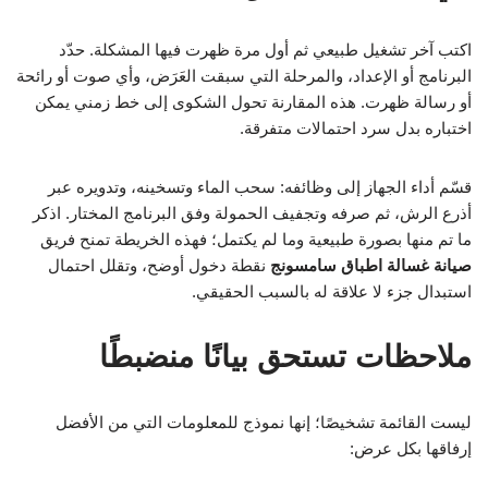
اكتب آخر تشغيل طبيعي ثم أول مرة ظهرت فيها المشكلة. حدّد
البرنامج أو الإعداد، والمرحلة التي سبقت العَرَض، وأي صوت أو رائحة
أو رسالة ظهرت. هذه المقارنة تحول الشكوى إلى خط زمني يمكن
اختباره بدل سرد احتمالات متفرقة.
قسّم أداء الجهاز إلى وظائفه: سحب الماء وتسخينه، وتدويره عبر
أذرع الرش، ثم صرفه وتجفيف الحمولة وفق البرنامج المختار. اذكر
ما تم منها بصورة طبيعية وما لم يكتمل؛ فهذه الخريطة تمنح فريق
صيانة غسالة اطباق سامسونج
نقطة دخول أوضح، وتقلل احتمال
استبدال جزء لا علاقة له بالسبب الحقيقي.
ملاحظات تستحق بيانًا منضبطًا
ليست القائمة تشخيصًا؛ إنها نموذج للمعلومات التي من الأفضل
إرفاقها بكل عرض: