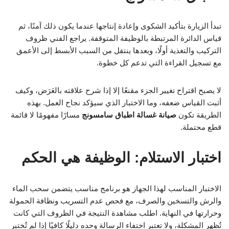
تبدأ الزيارة بتأكيد الشكوى وإعادة إنتاجها عندما يكون ذلك آمنًا، ثم
قياس الدائرة المرتبطة بالوظيفة المتوقفة. يراجع الفني ظروف
التركيب والتغذية أولًا، وبعدها ينتقل من السبب الأبسط إلى الأعمق
مع تسجيل القراءة التي تدعم كل خطوة.
لا يصبح اقتراح تغيير الجزء مقنعًا إلا إذا شرح علاقته بالعَرَض، وكيف
أثبت القياس ضعفه، وما الاختبار الذي سيؤكد نجاح العمل. بهذه
الطريقة تكون
صيانة غسالة اطباق سامسونج
مسارًا مفهومًا لا قائمة
قطع محتملة.
اختبار الاستلام: الوظيفة هي الحكم
الاختبار المناسب لهذا الجهاز هو برنامج مناسب يتضمن سحب الماء
والرش والتسخين والصرف، مع فحص عدم التسريب ونظافة الحمولة
وحرارتها في النهاية. اطلب مشاهدة النتيجة في الظروف التي كانت
تُظهر المشكلة، ولا تعتبر اختفاء الرسالة وحده دليلًا كافيًا إذا لم تُختبر