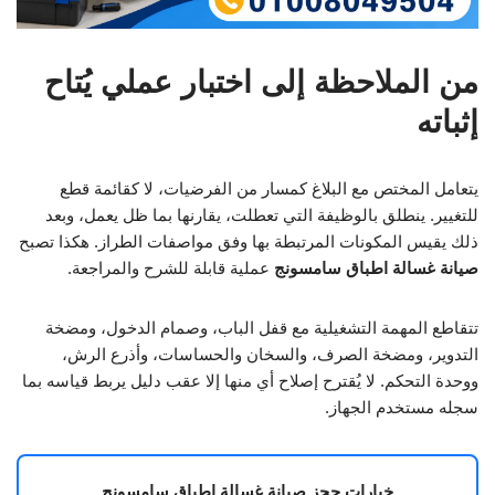
من الملاحظة إلى اختبار عملي يُتاح
إثباته
يتعامل المختص مع البلاغ كمسار من الفرضيات، لا كقائمة قطع
للتغيير. ينطلق بالوظيفة التي تعطلت، يقارنها بما ظل يعمل، وبعد
ذلك يقيس المكونات المرتبطة بها وفق مواصفات الطراز. هكذا تصبح
صيانة غسالة اطباق سامسونج
عملية قابلة للشرح والمراجعة.
تتقاطع المهمة التشغيلية مع قفل الباب، وصمام الدخول، ومضخة
التدوير، ومضخة الصرف، والسخان والحساسات، وأذرع الرش،
ووحدة التحكم. لا يُقترح إصلاح أي منها إلا عقب دليل يربط قياسه بما
سجله مستخدم الجهاز.
خيارات حجز صيانة غسالة اطباق سامسونج