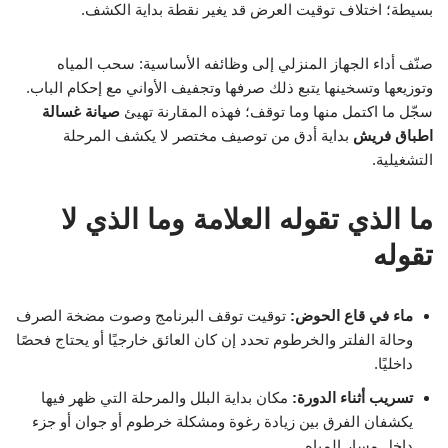
بسيطة؛ اختلاف توقيت العرض قد يغير نقطة بداية الكشف.
صنّف أداء الجهاز المنزلي إلى وظائفه الأساسية: سحب المياه
وتوزيعها وتسخينها يتبع ذلك صرفها وتجفيف الأواني مع إحكام الباب.
سجّل ما اكتمل منها وما توقف؛ فهذه المقارنة تهيئ
صيانة غسالة
اطباق فريش
بداية أدق من توصيف مختصر لا يكشف المرحلة
التشغيلية.
ما الذي تقوله العلامة وما الذي لا
تقوله
ماء في قاع الحوض:
توقيت توقف البرنامج وصوت مضخة الصرف
وحالة الفلتر والخرطوم تحدد إن كان العائق خارجيًا أو يحتاج فحصًا
داخليًا.
تسريب أثناء الدورة:
مكان بداية البلل والمرحلة التي ظهر فيها
يكشفان الفرق بين زيادة رغوة ومشكلة خرطوم أو جوان أو جزء
داخل مسار المياه.