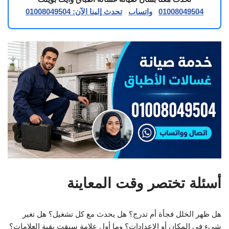
01008049504
واتساب
تحدث إلينا الآن: 01008049504
أسئلة تختصر وقت المعاينة
هل ظهر الخلل فجأة أم تدرج؟ هل يحدث مع كل تشغيل؟ هل تغير
شيء في المكان أو الإعدادات؟ وما أول علامة سبقت بقية العلامات؟