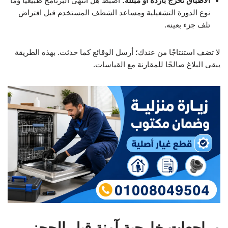
الأطباق تخرج باردة أو مبللة:
اضبط هل انتهى البرنامج طبيعيًا وما
نوع الدورة التشغيلية ومساعد الشطف المستخدم قبل افتراض
تلف جزء بعينه.
لا تضف استنتاجًا من عندك؛ أرسل الوقائع كما حدثت. بهذه الطريقة
يبقى البلاغ صالحًا للمقارنة مع القياسات.
مراجعات خارجية آمنة قبل الحجز