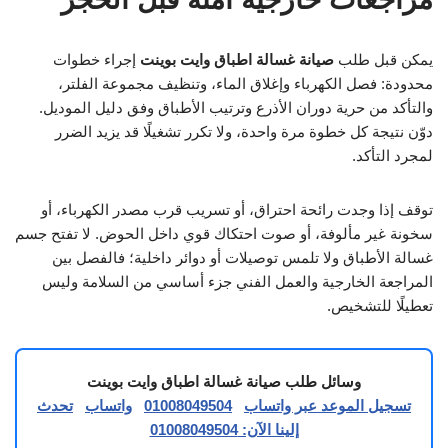
يمكن قبل طلب
صيانة غسالة اطباق وايت بوينت
إجراء خطوات
محدودة: فصل الكهرباء وإغلاق الماء، وتنظيف مجموعة الفلتر،
والتأكد من حرية دوران الأذرع وترتيب الأطباق وفق دليل الموديل.
دوّن نتيجة كل خطوة مرة واحدة، ولا تكرر تشغيلًا قد يزيد الضرر
لمجرد التأكد.
توقف إذا وجدت رائحة احتراق، أو تسريب قرب مصدر الكهرباء، أو
سخونة غير مألوفة، أو صوت احتكاك قوي داخل الحوض. لا تفتح جسم
غسالة الأطباق ولا تلمس توصيلات أو دوائر داخلية؛ فالفصل بين
المراجعة الخارجية والعمل الفني جزء أساسي من السلامة وليس
تعطيلًا للتشخيص.
وسائل طلب صيانة غسالة اطباق وايت بوينت
تسجيل الموعد عبر واتساب
01008049504
واتساب
تحدث
إلينا الآن: 01008049504