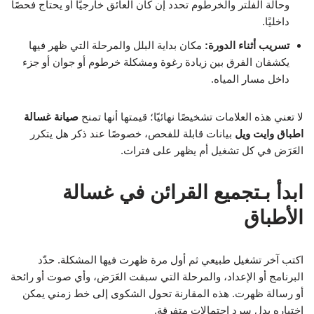
وحالة الفلتر والخرطوم تحدد إن كان العائق خارجيًا أو يحتاج فحصًا
داخليًا.
تسريب أثناء الدورة:
مكان بداية البلل والمرحلة التي ظهر فيها
يكشفان الفرق بين زيادة رغوة ومشكلة خرطوم أو جوان أو جزء
داخل مسار المياه.
لا تعني هذه العلامات تشخيصًا نهائيًا؛ قيمتها أنها تمنح
صيانة غسالة
اطباق وايت ويل
بيانات قابلة للفحص، خصوصًا عند ذكر هل يتكرر
العَرَض في كل تشغيل أم يظهر على فترات.
ابدأ بـتجميع القرائن في غسالة
الأطباق
اكتب آخر تشغيل طبيعي ثم أول مرة ظهرت فيها المشكلة. حدّد
البرنامج أو الإعداد، والمرحلة التي سبقت العَرَض، وأي صوت أو رائحة
أو رسالة ظهرت. هذه المقارنة تحول الشكوى إلى خط زمني يمكن
اختباره بدل سرد احتمالات متفرقة.