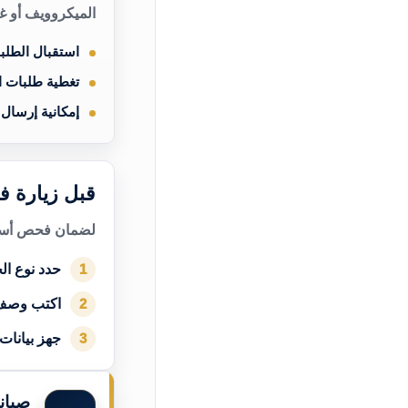
الميكروويف أو غ
استقبال الطلب
تغطية طلبات 
إمكانية إرسال
قبل زيارة ف
لضمان فحص أسرع
حدد نوع الج
1
اكتب وصف
2
جهز بيانات
3
صيان