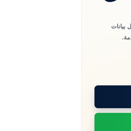
 بيانات
مة.