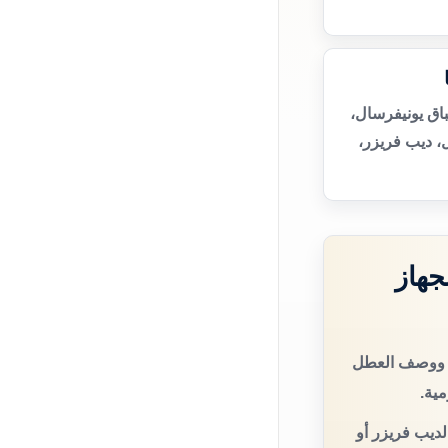
اق يونيفرسال،
، ديب فريزر،
جهاز
ال ووصف العطل
مية.
لديب فريزر أو