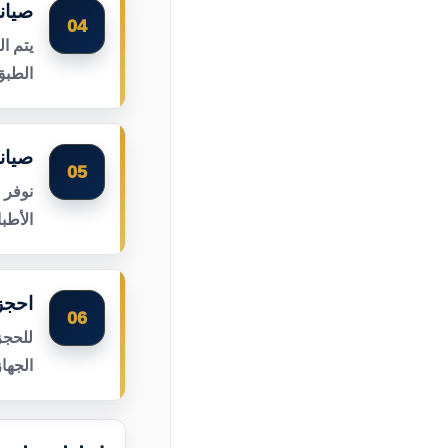
صيان
04
يتم ا
الطبق
صيان
05
نوفر 
الأطب
احجز
06
للحجز
الجها