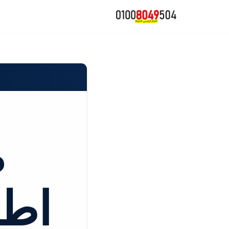
تخطى
إلى
المحتوى
ص
اطب