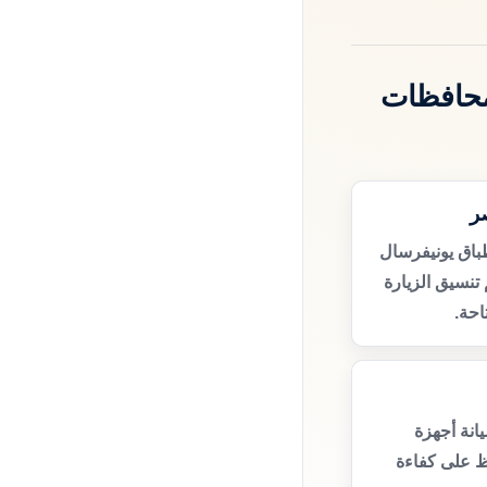
محافظات
ر
باق يونيفرسال
نسيق الزيارة
حة.
انة أجهزة
ظ على كفاءة