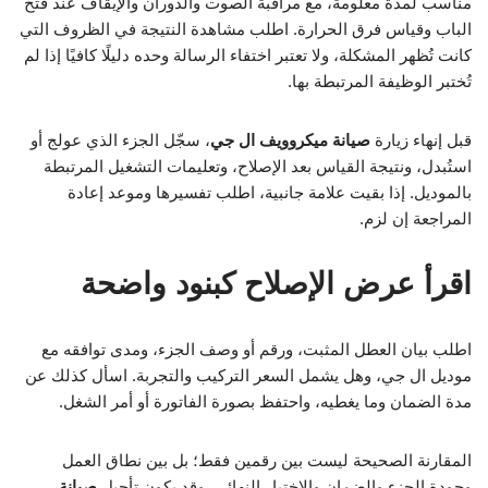
مناسب لمدة معلومة، مع مراقبة الصوت والدوران والإيقاف عند فتح
الباب وقياس فرق الحرارة. اطلب مشاهدة النتيجة في الظروف التي
كانت تُظهر المشكلة، ولا تعتبر اختفاء الرسالة وحده دليلًا كافيًا إذا لم
تُختبر الوظيفة المرتبطة بها.
قبل إنهاء زيارة
صيانة ميكروويف ال جي
، سجّل الجزء الذي عولج أو
استُبدل، ونتيجة القياس بعد الإصلاح، وتعليمات التشغيل المرتبطة
بالموديل. إذا بقيت علامة جانبية، اطلب تفسيرها وموعد إعادة
المراجعة إن لزم.
اقرأ عرض الإصلاح كبنود واضحة
اطلب بيان العطل المثبت، ورقم أو وصف الجزء، ومدى توافقه مع
موديل ال جي، وهل يشمل السعر التركيب والتجربة. اسأل كذلك عن
مدة الضمان وما يغطيه، واحتفظ بصورة الفاتورة أو أمر الشغل.
المقارنة الصحيحة ليست بين رقمين فقط؛ بل بين نطاق العمل
وجودة الجزء والضمان والاختبار النهائي. وقد يكون تأجيل
صيانة