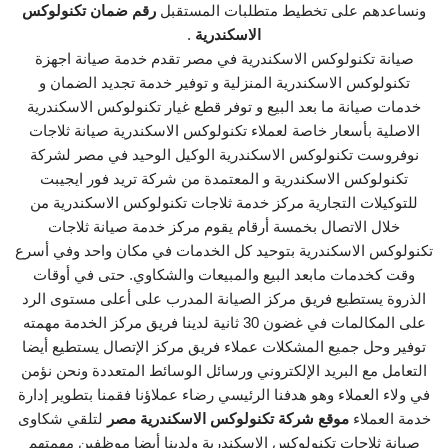
ونساعدهم على تخطيط متطلبات المستقبل
رقم ضمان تكنولوكس
الاسكندرية
.
صيانة تكنولوكس الاسكندرية في مصر تقدم خدمة صيانة اجهزة
تكنولوكس الاسكندرية المنزلية و توفير خدمة تجديد الضمان و
خدمات صيانة ما بعد البيع و توفر قطع غيار تكنولوكس الاسكندرية
الاصلية بأسعار خاصة لعملاء تكنولوكس الاسكندرية صيانة ثلاجات
نوفروست تكنولوكس الاسكندرية الوكيل الوحيد في مصر لشركة
تكنولوكس الاسكندرية و المعتمدة من شركة تريد فور ايجيبت
للتوكيلات التجارية مركز خدمة ثلاجات تكنولوكس الاسكندرية من
خلال الاتصال بخمسة أرقام يقوم مركز خدمة صيانة ثلاجات
تكنولوكس الاسكندرية بتوحيد كل الخدمات في مكان واحد وفي أسرع
وقت كخدمات مابعد البيع والمبيعات والشكاوي. حتى في أوقات
الذروة يستطيع فريق مركز الصيانة المدرب على أعلى مستوى الرد
على المكالمات في غضون 30 ثانية لدينا فريق مركز الخدمة مهمته
توفير وحل جميع المشكلات عملاء فريق مركز الإتصال يستطيع أيضا
التعامل مع البريد الإلكتروني ورسائل الوسائط المتعددة ونحن نؤمن
في ولاء العملاء وهو هدفنا الرئيسي رضاء عملاؤنا فقمنا بتطوير إدارة
خدمة العملاء
موقع شركة تكنولوكس الاسكندرية مصر
لتلقي شكاوى
صيانة ثلاجات تكنولوكس الاسكندرية ولدينا أيضا موظفين مهمتهم