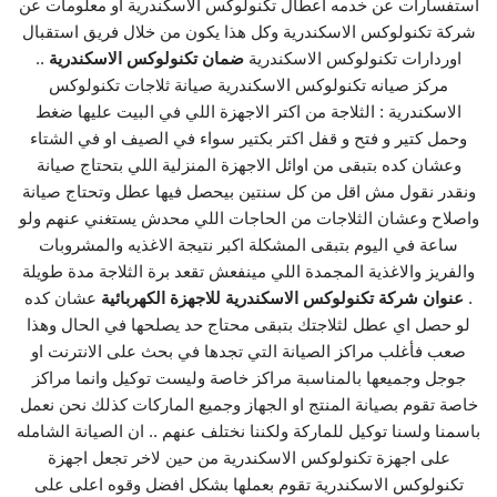
استفسارات عن خدمه اعطال تكنولوكس الاسكندرية او معلومات عن
شركة تكنولوكس الاسكندرية وكل هذا يكون من خلال فريق استقبال
اوردارات تكنولوكس الاسكندرية
ضمان تكنولوكس الاسكندرية
..
مركز صيانه تكنولوكس الاسكندرية صيانة ثلاجات تكنولوكس
الاسكندرية : الثلاجة من اكتر الاجهزة اللي في البيت عليها ضغط
وحمل كتير و فتح و قفل اكتر بكتير سواء في الصيف او في الشتاء
وعشان كده بتبقى من اوائل الاجهزة المنزلية اللي بتحتاج صيانة
ونقدر نقول مش اقل من كل سنتين بيحصل فيها عطل وتحتاج صيانة
واصلاح وعشان الثلاجات من الحاجات اللي محدش يستغني عنهم ولو
ساعة في اليوم بتبقى المشكلة اكبر نتيجة الاغذيه والمشروبات
والفريز والاغذية المجمدة اللي مينفعش تقعد برة الثلاجة مدة طويلة
.
عنوان شركة تكنولوكس الاسكندرية للاجهزة الكهربائية
عشان كده
لو حصل اي عطل لثلاجتك بتبقى محتاج حد يصلحها في الحال وهذا
صعب فأغلب مراكز الصيانة التي تجدها في بحث على الانترنت او
جوجل وجميعها بالمناسبة مراكز خاصة وليست توكيل وانما مراكز
خاصة تقوم بصيانة المنتج او الجهاز وجميع الماركات كذلك نحن نعمل
باسمنا ولسنا توكيل للماركة ولكننا نختلف عنهم .. ان الصيانة الشامله
على اجهزة تكنولوكس الاسكندرية من حين لاخر تجعل اجهزة
تكنولوكس الاسكندرية تقوم بعملها بشكل افضل وقوه اعلى على