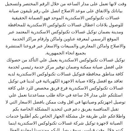
وقت لانها تعمل على مدار الساعه من خلال الرقم المختصر ولتسجيل
بياناتك والاتفاق على موعد الاصلاح اتصل علي رقم تليفون صيانة
غسالات تكنولوكس الاسكندرية الموحد فهو الضمانة الحقيقية
للوصول بلاغات اعطال غسالات تكنولوكس الاسكندرية للمحافظة
ومدينة بضمان توكيل غسالات تكنولوكس الاسكندرية المعتمد عبر
الموقع الرسمي لمعرفة عناوين واماكن وارقام مراكز الخدمة
والاصلاح واماكن المعارض والمبيعات والاسعار عبر فروعنا المنتشرة
بجميع انحاء الجمهورية.
توكيل غسالات تكنولوكس الاسكندرية يعمل علي التأكد من حصولك
علي افضل صيانة ممكنة وضمان توفير مركز خدمة رئيسي لخدمة
كافة مناطق محافظة فتوكيل غسالات تكنولوكس الاسكندرية لديه
تعاقد مع افضل وكلاء صيانة الاجهزة الكهربائية في لدينا في توكيل
غسالات تكنولوكس الاسكندرية فرع فريق مخصص للرد علي كافة
اسئلتكم علي مدار 24 ساعة في حالة طلب مساعدتنا نعمل علي
توصيل اجهزتكم وصيانتها في اقل وقت ممكن بافضل الاسعار التي لا
تقبل المنافسة بفريق دعم فني لتحديد المشكلة الخاصة بكم
واطلاعكم علي طريقة حل مشكلة الجهاز الخاص بكم أطلبوا خدمات
الصيانة لاجهزة توكيل شركة غسالات تكنولوكس الاسكندرية اينما
كنتم خلال وقت قياسي سوف يصل اليكم مهندسنا لمعاينة العطل