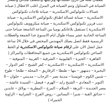
الصيانة في المتناول وتتم الصيانة في المنزل اغلب الاعطال ( صيانة
غسالات تكنولوكس الاسكندرية – صيانة ثلاجات تكنولوكس
الاسكندرية – صيانة غسالة اطباق تكنولوكس الاسكندرية – صيانة
ديب فريزر تكنولوكس الاسكندرية – صيانة ميكروويف تكنولوكس
الاسكندرية ) نستقبل بلاغاتكم يوميا من الساعة التاسعة صباحا حتى
الساعة الحادية عشر مساء طوال ايام الاسبوع عدا الجمعة والعطلات
الرسمية فقط اتصل يصلك المهندس المختص في خلال 24 ساعة
عمل اتصل الان على
ارقام صيانة تكنولوكس الاسكندرية
او الخط
الساخن تكنولوكس الاسكندرية من جميع المحافظات والمراكز (
القاهرة – الجيزة – القليوبية – الشرقية – الغربية – المنوفية –
الاسكندرية – الاسكندرية – الاسكندرية – كفر الشيخ – كفر الدوار –
البحيرة – دمنهور – بنها – طنطا – الزقازيق – المحلة – طلخا – طوخ
– شبين الكوم – قويسنا – مدينة نصر – الرحاب – مدينتي – حلوان – 6
اكتوبر – المعادي – الشيخ زايد – الهرم – فيصل – السيدة عائشة –
مصر الجديدة – النزهة – السلام – المرج – المطرية – بولاق – عابدين
– حدائق القبة – شبرا – البساتين – روض الفرج – الشرابية – الزاوية
الحمراء )