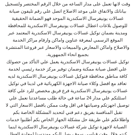
وقت لانها تعمل على مدار الساعه من خلال الرقم المختصر ولتسجيل
بياناتك والاتفاق على موعد الاصلاح اتصل علي رقم تليفون صيانة
غسالات يونيفرسال الاسكندرية الموحد فهو الضمانة الحقيقية
للوصول بلاغات اعطال غسالات يونيفرسال الاسكندرية للمحافظة
ومدينة بضمان توكيل غسالات يونيفرسال الاسكندرية المعتمد عبر
الموقع الرسمي لمعرفة عناوين واماكن وارقام مراكز الخدمة
والاصلاح واماكن المعارض والمبيعات والاسعار عبر فروعنا المنتشرة
بجميع انحاء الجمهورية.
توكيل غسالات يونيفرسال الاسكندرية يعمل علي التأكد من حصولك
علي افضل صيانة ممكنة وضمان توفير مركز خدمة رئيسي لخدمة
كافة مناطق محافظة فتوكيل غسالات يونيفرسال الاسكندرية لديه
تعاقد مع افضل وكلاء صيانة الاجهزة الكهربائية في لدينا في توكيل
غسالات يونيفرسال الاسكندرية فرع فريق مخصص للرد علي كافة
اسئلتكم علي مدار 24 ساعة في حالة طلب مساعدتنا نعمل علي
توصيل اجهزتكم وصيانتها في اقل وقت ممكن بافضل الاسعار التي لا
تقبل المنافسة بفريق دعم فني لتحديد المشكلة الخاصة بكم
واطلاعكم علي طريقة حل مشكلة الجهاز الخاص بكم أطلبوا خدمات
الصيانة لاجهزة توكيل شركة غسالات يونيفرسال الاسكندرية اينما
كنتم خلال وقت قياسي سوف يصل اليكم مهندسنا لمعاينة العطل