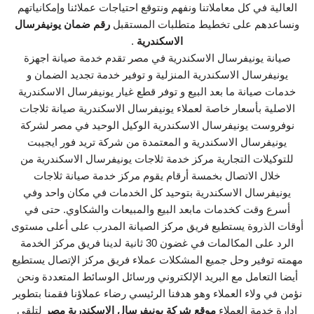
العالية في كل معاملاتنا ونفهم ونتوقع احتياجات عملائنا وإمكانياتهم
ونساعدهم على تخطيط متطلبات المستقبل
رقم ضمان يونيفرسال
الاسكندرية
.
صيانة يونيفرسال الاسكندرية في مصر تقدم خدمة صيانة اجهزة
يونيفرسال الاسكندرية المنزلية و توفير خدمة تجديد الضمان و
خدمات صيانة ما بعد البيع و توفر قطع غيار يونيفرسال الاسكندرية
الاصلية بأسعار خاصة لعملاء يونيفرسال الاسكندرية صيانة ثلاجات
نوفروست يونيفرسال الاسكندرية الوكيل الوحيد في مصر لشركة
يونيفرسال الاسكندرية و المعتمدة من شركة تريد فور ايجيبت
للتوكيلات التجارية مركز خدمة ثلاجات يونيفرسال الاسكندرية من
خلال الاتصال بخمسة أرقام يقوم مركز خدمة صيانة ثلاجات
يونيفرسال الاسكندرية بتوحيد كل الخدمات في مكان واحد وفي
أسرع وقت كخدمات مابعد البيع والمبيعات والشكاوي. حتى في
أوقات الذروة يستطيع فريق مركز الصيانة المدرب على أعلى مستوى
الرد على المكالمات في غضون 30 ثانية لدينا فريق مركز الخدمة
مهمته توفير وحل جميع المشكلات عملاء فريق مركز الإتصال يستطيع
أيضا التعامل مع البريد الإلكتروني ورسائل الوسائط المتعددة ونحن
نؤمن في ولاء العملاء وهو هدفنا الرئيسي رضاء عملاؤنا فقمنا بتطوير
إدارة خدمة العملاء
موقع شركة يونيفرسال الاسكندرية مصر
لتلقي