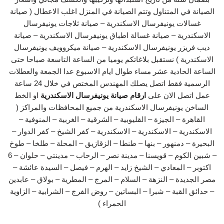
الصيانة في المتناول وتتم الصيانة في المنزل اغلب الاعطال ( صيانة
غسالات يونيفرسال الاسكندرية – صيانة ثلاجات يونيفرسال
الاسكندرية – صيانة غسالة اطباق يونيفرسال الاسكندرية – صيانة
ديب فريزر يونيفرسال الاسكندرية – صيانة ميكروويف يونيفرسال
الاسكندرية ) نستقبل بلاغاتكم يوميا من الساعة التاسعة صباحا حتى
الساعة الحادية عشر مساء طوال ايام الاسبوع عدا الجمعة والعطلات
الرسمية فقط اتصل يصلك المهندس المختص في خلال 24 ساعة
عمل اتصل الان على
ارقام صيانة يونيفرسال الاسكندرية
او الخط
الساخن يونيفرسال الاسكندرية من جميع المحافظات والمراكز (
القاهرة – الجيزة – القليوبية – الشرقية – الغربية – المنوفية –
الاسكندرية – الاسكندرية – الاسكندرية – كفر الشيخ – كفر الدوار –
البحيرة – دمنهور – بنها – طنطا – الزقازيق – المحلة – طلخا – طوخ
– شبين الكوم – قويسنا – مدينة نصر – الرحاب – مدينتي – حلوان – 6
اكتوبر – المعادي – الشيخ زايد – الهرم – فيصل – السيدة عائشة –
مصر الجديدة – النزهة – السلام – المرج – المطرية – بولاق – عابدين
– حدائق القبة – شبرا – البساتين – روض الفرج – الشرابية – الزاوية
الحمراء )