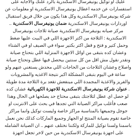
عليك او توكيل يونيفرسال الاسكندرية بالرد علىك والاجابه على
استفسارات عن خدمه اعطال يونيفرسال الاسكندرية او معلومات عن
شركة يونيفرسال الاسكندرية وكل هذا يكون من خلال فريق استقبال
اوردارات يونيفرسال الاسكندرية
ضمان يونيفرسال الاسكندرية
..
مركز صيانه يونيفرسال الاسكندرية صيانة ثلاجات يونيفرسال
الاسكندرية : الثلاجة من اكتر الاجهزة اللي في البيت عليها ضغط
وحمل كتير و فتح و قفل اكتر بكتير سواء في الصيف او في الشتاء
وعشان كده بتبقى من اوائل الاجهزة المنزلية اللي بتحتاج صيانة
ونقدر نقول مش اقل من كل سنتين بيحصل فيها عطل وتحتاج صيانة
واصلاح وعشان الثلاجات من الحاجات اللي محدش يستغني عنهم ولو
ساعة في اليوم بتبقى المشكلة اكبر نتيجة الاغذيه والمشروبات
والفريز والاغذية المجمدة اللي مينفعش تقعد برة الثلاجة مدة طويلة
.
عنوان شركة يونيفرسال الاسكندرية للاجهزة الكهربائية
عشان كده
لو حصل اي عطل لثلاجتك بتبقى محتاج حد يصلحها في الحال وهذا
صعب فأغلب مراكز الصيانة التي تجدها في بحث على الانترنت او
جوجل وجميعها بالمناسبة مراكز خاصة وليست توكيل وانما مراكز
خاصة تقوم بصيانة المنتج او الجهاز وجميع الماركات كذلك نحن نعمل
باسمنا ولسنا توكيل للماركة ولكننا نختلف عنهم .. ان الصيانة الشامله
على اجهزة يونيفرسال الاسكندرية من حين لاخر تجعل اجهزة