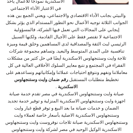
الاسكندرية نموذجًا للأعمال يأخذ
في الاعتبار الأداء الاجتماعي
والبيئي بجانب الأداء الاقتصادي والاجتماعي، ويعني الجمع بين هذه
الجوانب الثلاثة توجيه الأعمال نحو التطور المستدام الذي يؤثر بشكل
إيجابي على المجالات التي تعمل فيها الشركة، فالمسؤولية
الاجتماعية لا تقتصر فقط على الأجيال القادمة، ولكنها السبيل
الرئيسي لبث الثقة والمصداقية لدى المساهمين وخلق قيمة وميزة
تنافسية على المدى المتوسط والبعيد. وتساهم مجموعة شركات
ثلاجة وايت وستنجهاوس الاسكندرية أيضًا في حل كثير من مشكلات
الفقراء في المجتمع و نتبع معايير السلوك الأخلاقي العالية في كل
معاملاتنا ونفهم ونتوقع احتياجات عملائنا وإمكانياتهم ونساعدهم على
تخطيط متطلبات المستقبل
رقم ضمان وايت وستنجهاوس
الاسكندرية
.
صيانة وايت وستنجهاوس الاسكندرية في مصر تقدم خدمة صيانة
اجهزة وايت وستنجهاوس الاسكندرية المنزلية و توفير خدمة تجديد
الضمان و خدمات صيانة ما بعد البيع و توفر قطع غيار وايت
وستنجهاوس الاسكندرية الاصلية بأسعار خاصة لعملاء وايت
وستنجهاوس الاسكندرية صيانة ثلاجات نوفروست وايت وستنجهاوس
الاسكندرية الوكيل الوحيد في مصر لشركة وايت وستنجهاوس