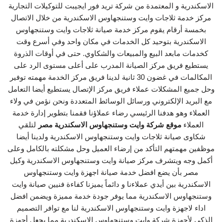
الاسكندرية و المعتمدة من شركة تريد فور ايجيبت للتوكيلات التجارية
مركز خدمة ثلاجات وايت وستنجهاوس الاسكندرية من خلال الاتصال
بخمسة أرقام يقوم مركز خدمة صيانة ثلاجات وايت وستنجهاوس
الاسكندرية بتوحيد كل الخدمات في مكان واحد وفي أسرع وقت
كخدمات مابعد البيع والمبيعات والشكاوي. حتى في أوقات الذروة
يستطيع فريق مركز الصيانة المدرب على أعلى مستوى الرد على
المكالمات في غضون 30 ثانية لدينا فريق مركز الخدمة مهمته توفير
وحل جميع المشكلات عملاء فريق مركز الإتصال يستطيع أيضا التعامل
مع البريد الإلكتروني ورسائل الوسائط المتعددة ونحن نؤمن في ولاء
العملاء وهو هدفنا الرئيسي رضاء عملاؤنا فقمنا بتطوير إدارة خدمة
العملاء
موقع شركة وايت وستنجهاوس الاسكندرية مصر
لتلقي
شكاوى صيانة ثلاجات وايت وستنجهاوس الاسكندرية ولدينا أيضا
موظفين مهمتهم التأكد من إرضاء العميل وحل مشكلته بالكامل وعلى
أكمل وجه ويتشرف مركز صيانة وايت وستنجهاوس الاسكندرية وكيل
مصر بأن يضع افضل خدمة صيانة اجهزة وايت وستنجهاوس
الاسكندرية بين أيدي عملاءنا و دائماً يميزنا كفاءة فنيين صيانة وايت
وستنجهاوس الاسكندرية مما يوفر جودة خدمة مميزة ويضمن افضل
اداء لاجهزة وايت وستنجهاوس الاسكندرية لنا مع توافر التصميم
الذكي لأجهزة شركة وايت وستنجهاوس الاسكندرية مما يجعل أجهزة