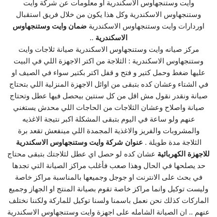
وايت وستنجهاوس الاسكندرية او معلومات عن شركة وايت
وستنجهاوس الاسكندرية وكل هذا يكون من خلال فريق استقبال
اوردارات وايت وستنجهاوس الاسكندرية
ضمان وايت وستنجهاوس
الاسكندرية
..
مركز صيانه وايت وستنجهاوس الاسكندرية صيانة ثلاجات وايت
وستنجهاوس الاسكندرية : الثلاجة من اكتر الاجهزة اللي في البيت
عليها ضغط وحمل كتير و فتح و قفل اكتر بكتير سواء في الصيف او
في الشتاء وعشان كده بتبقى من اوائل الاجهزة المنزلية اللي بتحتاج
صيانة ونقدر نقول مش اقل من كل سنتين بيحصل فيها عطل وتحتاج
صيانة واصلاح وعشان الثلاجات من الحاجات اللي محدش يستغني
عنهم ولو ساعة في اليوم بتبقى المشكلة اكبر نتيجة الاغذيه
والمشروبات والفريز والاغذية المجمدة اللي مينفعش تقعد برة
الثلاجة مدة طويلة .
عنوان شركة وايت وستنجهاوس الاسكندرية
للاجهزة الكهربائية
عشان كده لو حصل اي عطل لثلاجتك بتبقى محتاج
حد يصلحها في الحال وهذا صعب فأغلب مراكز الصيانة التي تجدها
في بحث على الانترنت او جوجل وجميعها بالمناسبة مراكز خاصة
وليست توكيل وانما مراكز خاصة تقوم بصيانة المنتج او الجهاز وجميع
الماركات كذلك نحن نعمل باسمنا ولسنا توكيل للماركة ولكننا نختلف
عنهم .. ان الصيانة الشامله على اجهزة وايت وستنجهاوس الاسكندرية