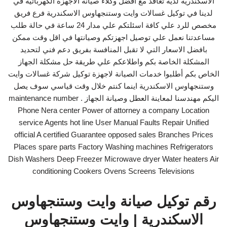
الاسكندرية لديه تعاقد مع افضل وكلاء صيانة الاجهزة الكهربائية في
لدينا في توكيل غسالات وايت وستنجهاوس الاسكندرية فرع فريق
مخصص للرد علي كافة اسئلتكم علي مدار 24 ساعة في حالة طلب
مساعدتنا نعمل علي توصيل اجهزتكم وصيانتها في اقل وقت ممكن
بافضل الاسعار التي لا تقبل المنافسة بفريق دعم فني لتحديد
المشكلة الخاصة بكم واطلاعكم علي طريقة حل مشكلة الجهاز
الخاص بكم أطلبوا خدمات الصيانة لاجهزة توكيل شركة غسالات وايت
وستنجهاوس الاسكندرية اينما كنتم خلال وقت قياسي سوف يصل
اليكم مهندسنا لمعاينة العطل وصيانة الجهاز . maintenance number
Phone Nera center Power of attorney a company Location
service Agents hot line User Manual Faults Repair Unified
official A certified Guarantee opposed sales Branches Prices
Places spare parts Factory Washing machines Refrigerators
Dish Washers Deep Freezer Microwave dryer Water heaters Air
conditioning Cookers Ovens Screens Televisions
رقم توكيل صيانة وايت وستنجهاوس
الاسكندرية | وايت وستنجهاوس