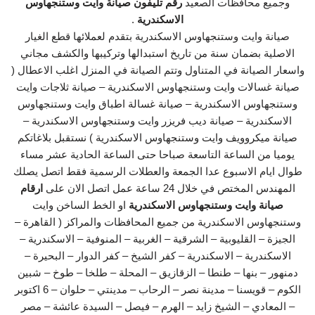
وجميع محافظات الصعيد
رقم تليفون صيانة وايت وستنجهاوس
الاسكندرية
.
صيانة وايت وستنجهاوس الاسكندرية بتقدم لعملائها قطع الغيار
الاصلية بضمان سنة من تاريخ استبدالها وتركيبها والكشف مجاني
واسعار الصيانة في المتناول وتتم الصيانة في المنزل اغلب الاعطال (
صيانة غسالات وايت وستنجهاوس الاسكندرية – صيانة ثلاجات وايت
وستنجهاوس الاسكندرية – صيانة غسالة اطباق وايت وستنجهاوس
الاسكندرية – صيانة ديب فريزر وايت وستنجهاوس الاسكندرية –
صيانة ميكروويف وايت وستنجهاوس الاسكندرية ) نستقبل بلاغاتكم
يوميا من الساعة التاسعة صباحا حتى الساعة الحادية عشر مساء
طوال ايام الاسبوع عدا الجمعة والعطلات الرسمية فقط اتصل يصلك
المهندس المختص في خلال 24 ساعة عمل اتصل الان على
ارقام
صيانة وايت وستنجهاوس الاسكندرية
او الخط الساخن وايت
وستنجهاوس الاسكندرية من جميع المحافظات والمراكز ( القاهرة –
الجيزة – القليوبية – الشرقية – الغربية – المنوفية – الاسكندرية –
الاسكندرية – الاسكندرية – كفر الشيخ – كفر الدوار – البحيرة –
دمنهور – بنها – طنطا – الزقازيق – المحلة – طلخا – طوخ – شبين
الكوم – قويسنا – مدينة نصر – الرحاب – مدينتي – حلوان – 6 اكتوبر
– المعادي – الشيخ زايد – الهرم – فيصل – السيدة عائشة – مصر